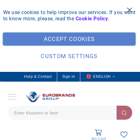
We use cookies to help improve our services. If you want
to know more, please, read the
Cookie Policy
.
Clo
ACCEPT COOKIES
CUSTOM SETTINGS
Help & Contact
Sign In
L
ENGLISH
a
n
g
u
a
g
e
My Cart